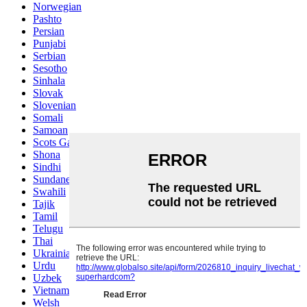
Norwegian
Pashto
Persian
Punjabi
Serbian
Sesotho
Sinhala
Slovak
Slovenian
Somali
Samoan
Scots Gaelic
Shona
Sindhi
Sundanese
Swahili
Tajik
Tamil
Telugu
Thai
Ukrainian
Urdu
Uzbek
Vietnamese
Welsh